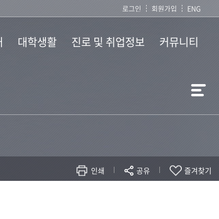
로그인
회원가입
ENG
개
대학생활
진로 및 취업정보
커뮤니티
학사안내
자연대 프로그램
공지사항
학생회
채용안내
동영상 게시판
동아리
명예의 전당(취업자)
자유게시판
자료실
질문과답변
취업 및 진로코칭
수업자료
관련사이트
FAQ
대관신청
인쇄
공유
즐겨찾기
자연대 소식
현재 페이지를 즐겨찾는 메뉴로