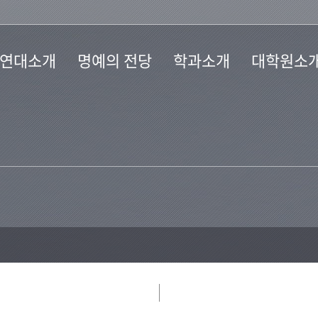
연대소개
명예의 전당
학과소개
대학원소
말
자랑스런 후원인
수학과
수학/통계학과
Focus on Science
통계학과
물리학과
물리학과
화학과
도
화학과
생물과학 ·
생명기술학과
소개
생물학과
지질환경과학과
실소개
지구환경과학부
해양학과
과학대학
생명과학기술학부
년사
는길