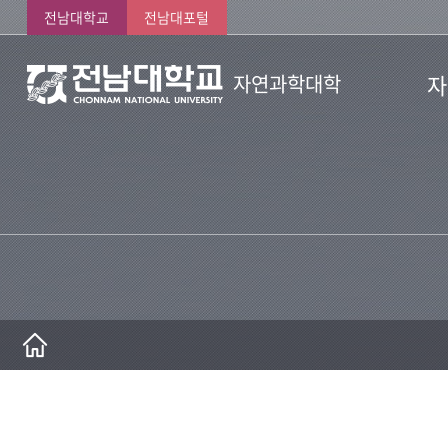
전남대학교
전남대포털
자
자연과학대학
인사
연혁
현황
조직
교수
행정
자연
70
오시